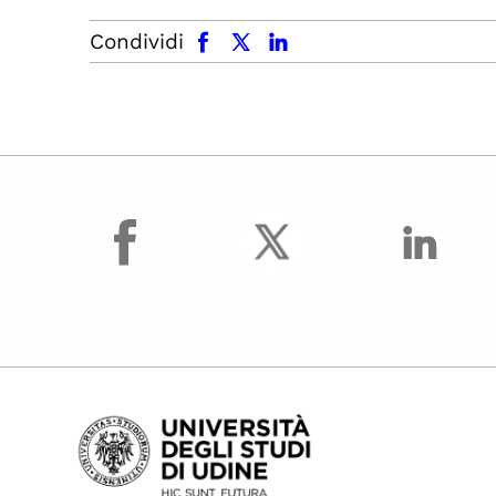
facebook
x.com
linkedin
Condividi
facebook