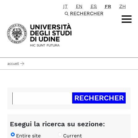
IT
EN
ES
FR
ZH
Passa al contenuto principale
RECHERCHER
accueil
Esegui la ricerca su sezione:
Entire site
Current