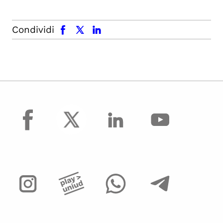
facebook
x.com
linkedin
Condividi
facebook