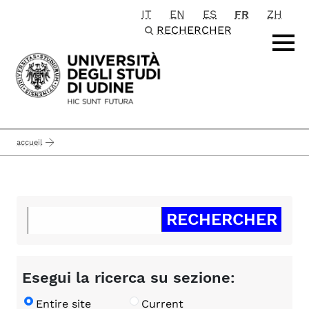
IT
EN
ES
FR
ZH
Passa al contenuto principale
RECHERCHER
accueil
Esegui la ricerca su sezione:
Entire site
Current