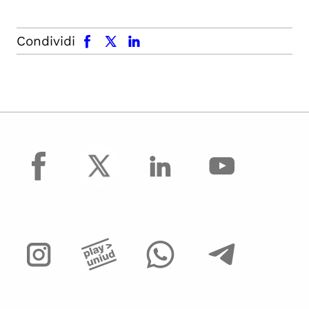
facebook
x.com
linkedin
Condividi
facebook