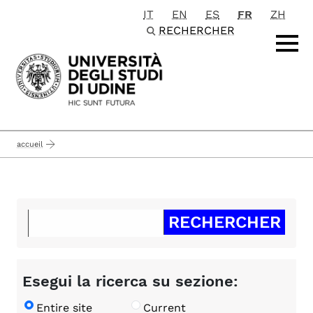
IT
EN
ES
FR
ZH
Passa al contenuto principale
RECHERCHER
accueil
Esegui la ricerca su sezione:
Entire site
Current