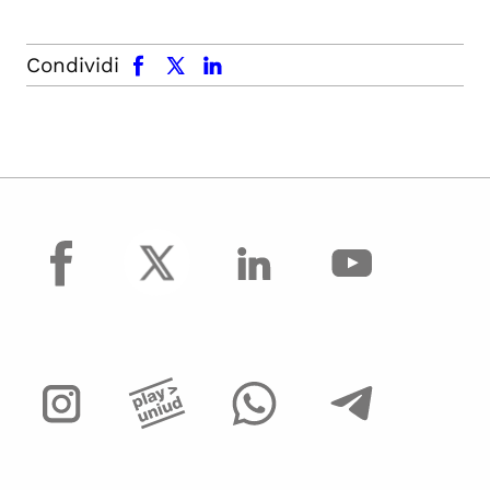
facebook
x.com
linkedin
Condividi
facebook