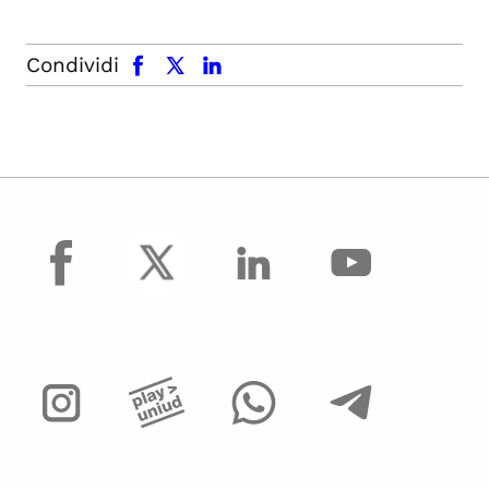
facebook
x.com
linkedin
Condividi
facebook