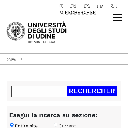
IT
EN
ES
FR
ZH
Passa al contenuto principale
RECHERCHER
accueil
Esegui la ricerca su sezione:
Entire site
Current