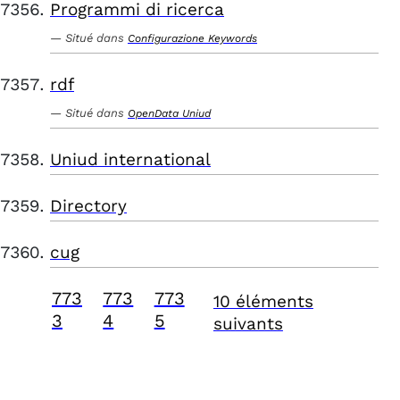
Programmi di ricerca
Situé dans
Configurazione Keywords
rdf
Situé dans
OpenData Uniud
Uniud international
Directory
cug
773
773
773
10 éléments
3
4
5
suivants