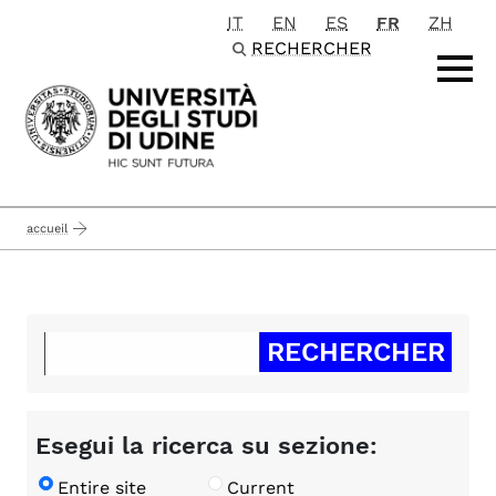
IT
EN
ES
FR
ZH
Passa al contenuto principale
RECHERCHER
accueil
Esegui la ricerca su sezione:
Entire site
Current