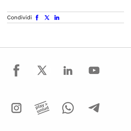
facebook
x.com
linkedin
Condividi
facebook