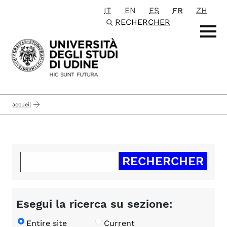
IT
EN
ES
FR
ZH
Passa al contenuto principale
RECHERCHER
accueil
Esegui la ricerca su sezione:
Entire site
Current