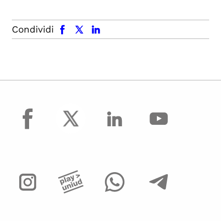
facebook
x.com
linkedin
Condividi
facebook