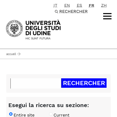
IT
EN
ES
FR
ZH
Passa al contenuto principale
RECHERCHER
accueil
Esegui la ricerca su sezione:
Entire site
Current