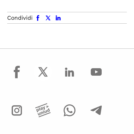
facebook
x.com
linkedin
Condividi
facebook