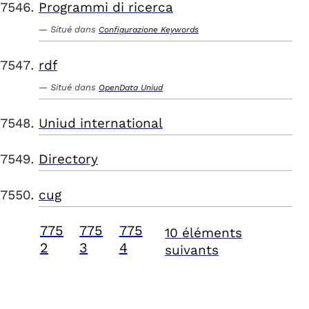
Programmi di ricerca
Situé dans
Configurazione Keywords
rdf
Situé dans
OpenData Uniud
Uniud international
Directory
cug
775
775
775
10 éléments
2
3
4
suivants