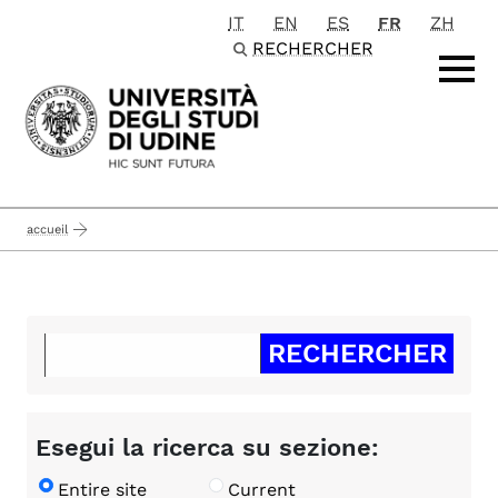
IT
EN
ES
FR
ZH
Passa al contenuto principale
RECHERCHER
accueil
Esegui la ricerca su sezione:
Entire site
Current