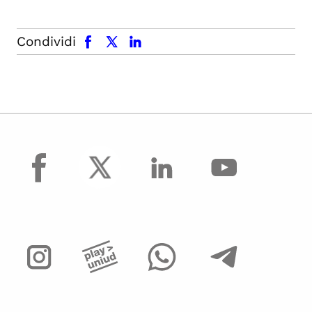
facebook
x.com
linkedin
Condividi
facebook