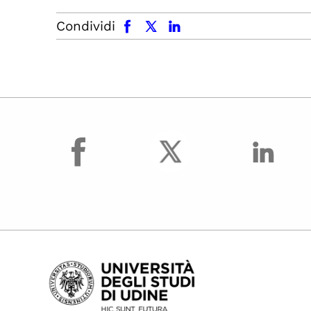
facebook
x.com
linkedin
Condividi
facebook