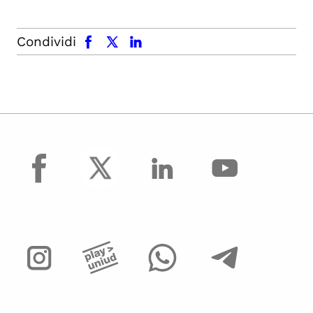
facebook
x.com
linkedin
Condividi
facebook