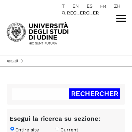
IT
EN
ES
FR
ZH
Passa al contenuto principale
RECHERCHER
accueil
Esegui la ricerca su sezione:
Entire site
Current