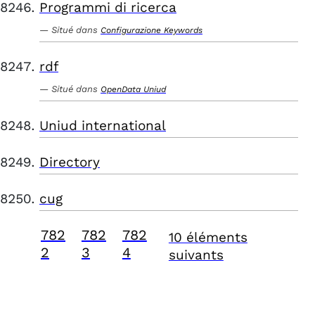
Programmi di ricerca
Situé dans
Configurazione Keywords
rdf
Situé dans
OpenData Uniud
Uniud international
Directory
cug
782
782
782
10 éléments
2
3
4
suivants