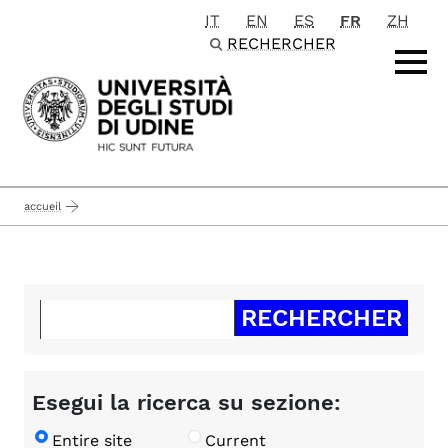
IT
EN
ES
FR
ZH
Passa al contenuto principale
RECHERCHER
accueil
Esegui la ricerca su sezione:
Entire site
Current