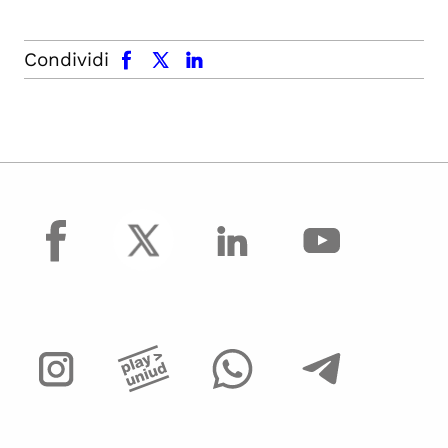
facebook
x.com
linkedin
Condividi
facebook