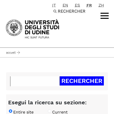
IT
EN
ES
FR
ZH
Passa al contenuto principale
RECHERCHER
accueil
Esegui la ricerca su sezione:
Entire site
Current