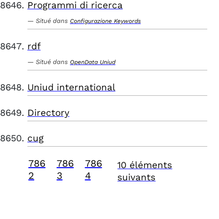
Programmi di ricerca
Situé dans
Configurazione Keywords
rdf
Situé dans
OpenData Uniud
Uniud international
Directory
cug
786
786
786
10 éléments
2
3
4
suivants