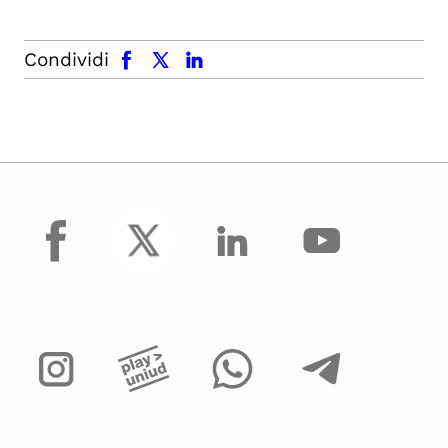
facebook
x.com
linkedin
Condividi
facebook