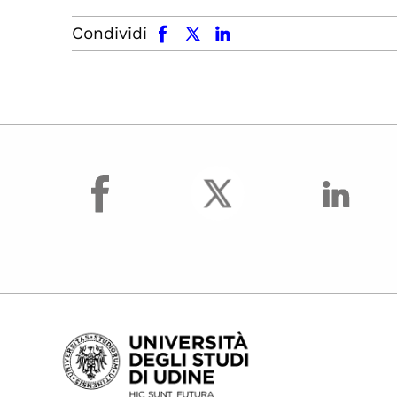
facebook
x.com
linkedin
Condividi
facebook