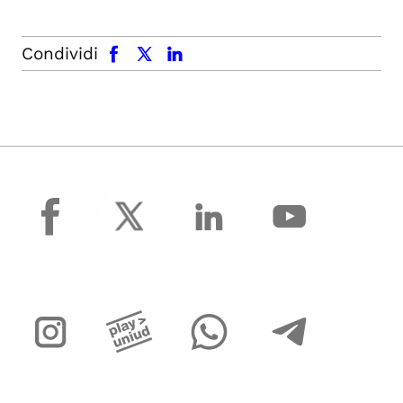
facebook
x.com
linkedin
Condividi
facebook