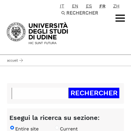
IT
EN
ES
FR
ZH
Passa al contenuto principale
RECHERCHER
accueil
Esegui la ricerca su sezione:
Entire site
Current