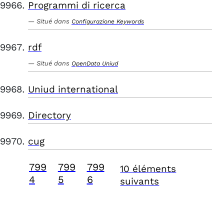
Programmi di ricerca
Situé dans
Configurazione Keywords
rdf
Situé dans
OpenData Uniud
Uniud international
Directory
cug
799
799
799
10 éléments
4
5
6
suivants