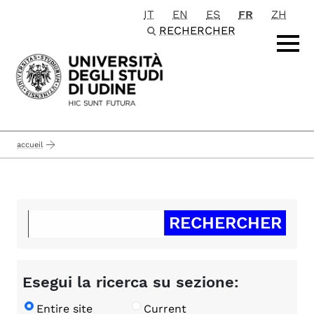
IT
EN
ES
FR
ZH
Passa al contenuto principale
RECHERCHER
accueil
Esegui la ricerca su sezione:
Entire site
Current