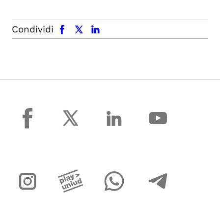
facebook
x.com
linkedin
Condividi
facebook