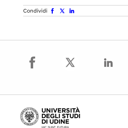
facebook
x.com
linkedin
Condividi
facebook