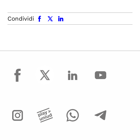
facebook
x.com
linkedin
Condividi
facebook