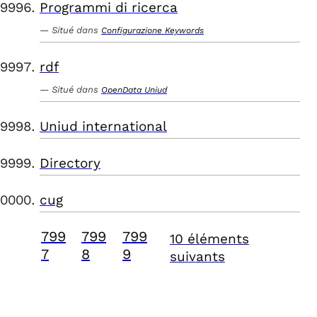
Programmi di ricerca
Situé dans
Configurazione Keywords
rdf
Situé dans
OpenData Uniud
Uniud international
Directory
cug
799
799
799
10 éléments
7
8
9
suivants