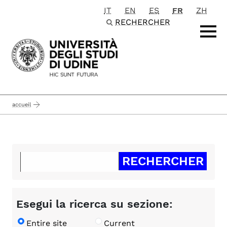
IT
EN
ES
FR
ZH
Passa al contenuto principale
RECHERCHER
accueil
Esegui la ricerca su sezione:
Entire site
Current