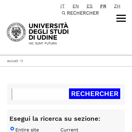
IT
EN
ES
FR
ZH
Passa al contenuto principale
RECHERCHER
accueil
Esegui la ricerca su sezione:
Entire site
Current