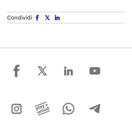
facebook
x.com
linkedin
Condividi
facebook