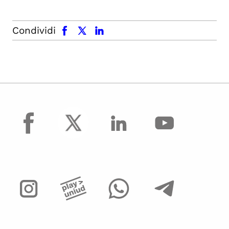
facebook
x.com
linkedin
Condividi
facebook