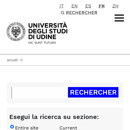
IT
EN
ES
FR
ZH
Passa al contenuto principale
RECHERCHER
accueil
Esegui la ricerca su sezione:
Entire site
Current