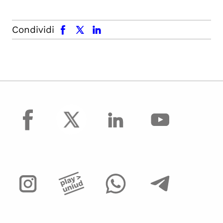
facebook
x.com
linkedin
Condividi
facebook