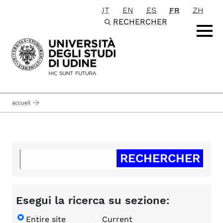
IT
EN
ES
FR
ZH
Passa al contenuto principale
RECHERCHER
accueil
Esegui la ricerca su sezione:
Entire site
Current