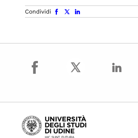
facebook
x.com
linkedin
Condividi
facebook