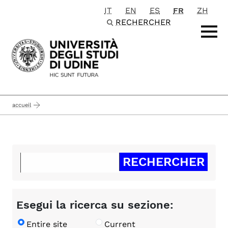
IT
EN
ES
FR
ZH
Passa al contenuto principale
RECHERCHER
accueil
Esegui la ricerca su sezione:
Entire site
Current