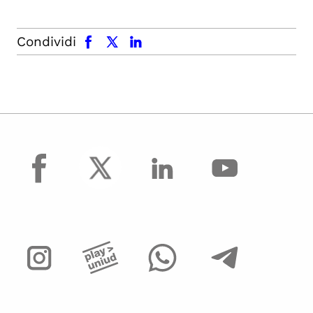
facebook
x.com
linkedin
Condividi
facebook