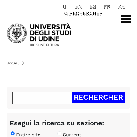
IT
EN
ES
FR
ZH
Passa al contenuto principale
RECHERCHER
accueil
Esegui la ricerca su sezione:
Entire site
Current