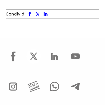
facebook
x.com
linkedin
Condividi
facebook