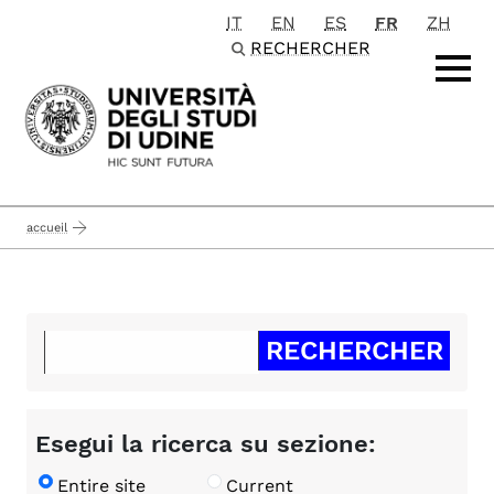
IT
EN
ES
FR
ZH
Passa al contenuto principale
RECHERCHER
accueil
Esegui la ricerca su sezione:
Entire site
Current