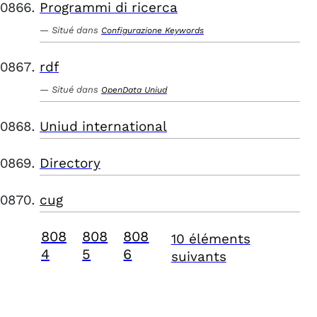
Programmi di ricerca
Situé dans
Configurazione Keywords
rdf
Situé dans
OpenData Uniud
Uniud international
Directory
cug
808
808
808
10 éléments
4
5
6
suivants