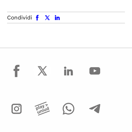
facebook
x.com
linkedin
Condividi
facebook