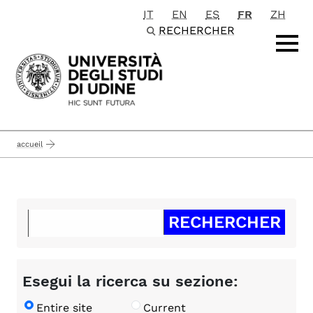
IT
EN
ES
FR
ZH
Passa al contenuto principale
RECHERCHER
accueil
Esegui la ricerca su sezione:
Entire site
Current