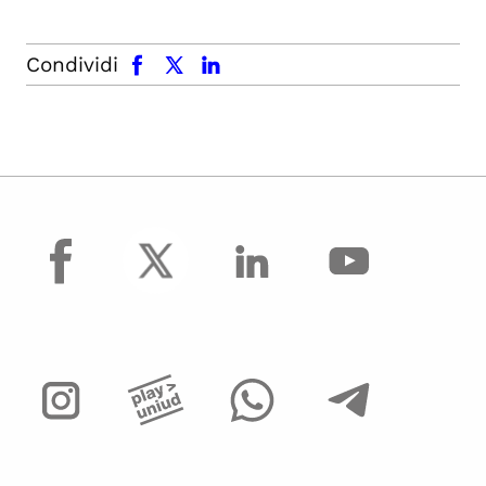
facebook
x.com
linkedin
Condividi
facebook