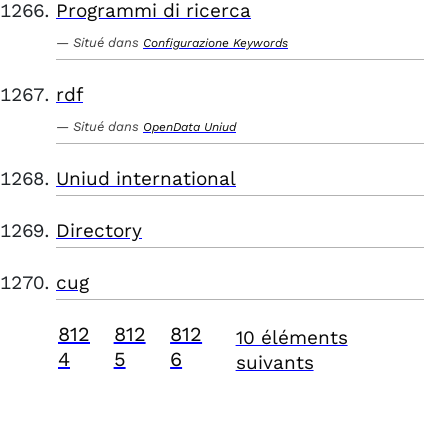
Programmi di ricerca
Situé dans
Configurazione Keywords
rdf
Situé dans
OpenData Uniud
Uniud international
Directory
cug
812
812
812
10 éléments
4
5
6
suivants