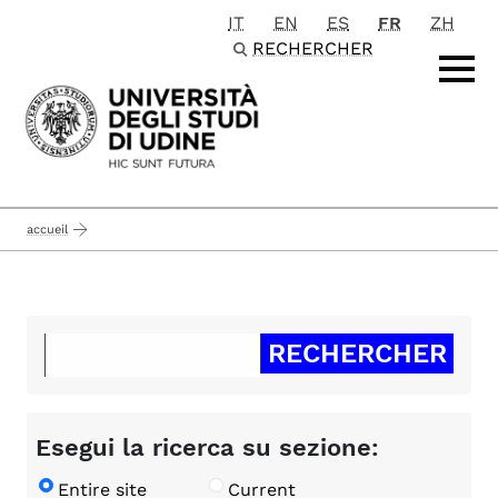
IT
EN
ES
FR
ZH
Passa al contenuto principale
RECHERCHER
accueil
Esegui la ricerca su sezione:
Entire site
Current