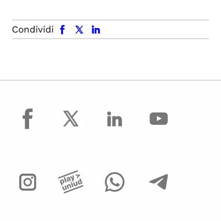
facebook
x.com
linkedin
Condividi
facebook