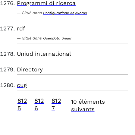
Programmi di ricerca
Situé dans
Configurazione Keywords
rdf
Situé dans
OpenData Uniud
Uniud international
Directory
cug
812
812
812
10 éléments
5
6
7
suivants