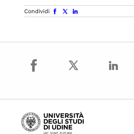
facebook
x.com
linkedin
Condividi
facebook