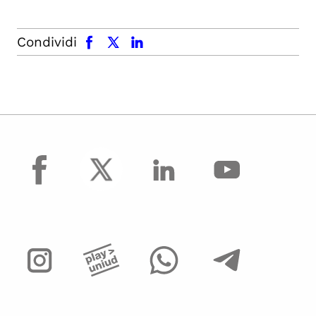
facebook
x.com
linkedin
Condividi
facebook