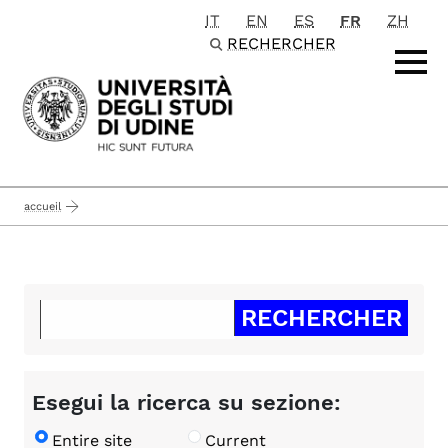
IT
EN
ES
FR
ZH
Passa al contenuto principale
RECHERCHER
accueil
Esegui la ricerca su sezione:
Entire site
Current