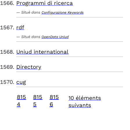
Programmi di ricerca
Situé dans
Configurazione Keywords
rdf
Situé dans
OpenData Uniud
Uniud international
Directory
cug
815
815
815
10 éléments
4
5
6
suivants