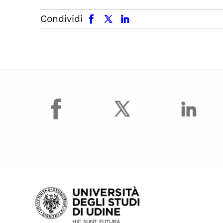
facebook
x.com
linkedin
Condividi
facebook