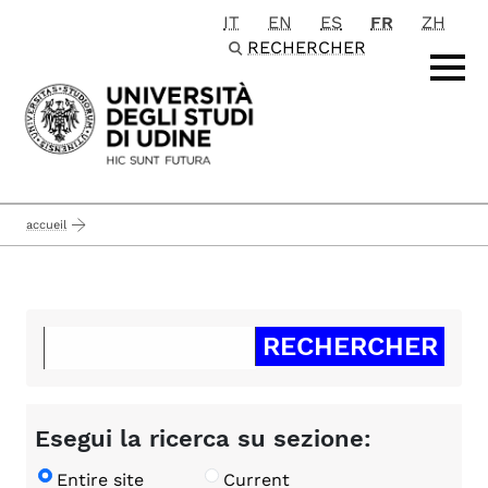
IT
EN
ES
FR
ZH
Passa al contenuto principale
RECHERCHER
accueil
Esegui la ricerca su sezione:
Entire site
Current