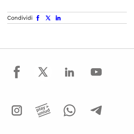
facebook
x.com
linkedin
Condividi
facebook