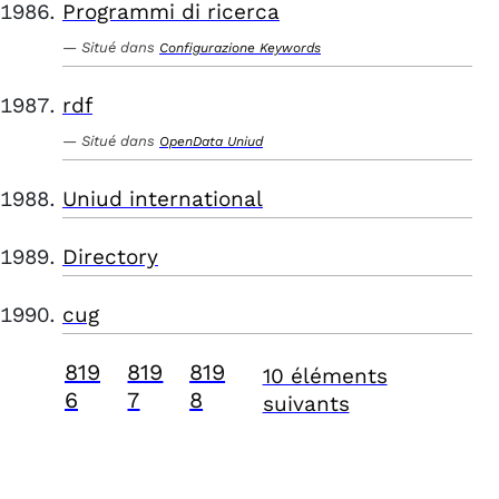
Programmi di ricerca
Situé dans
Configurazione Keywords
rdf
Situé dans
OpenData Uniud
Uniud international
Directory
cug
819
819
819
10 éléments
6
7
8
suivants