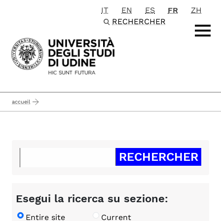
IT
EN
ES
FR
ZH
Passa al contenuto principale
RECHERCHER
accueil
Esegui la ricerca su sezione:
Entire site
Current