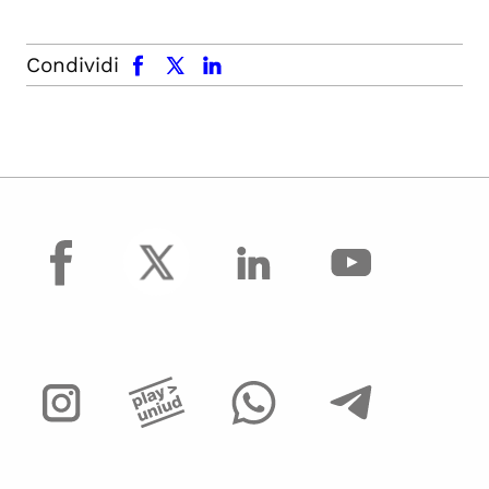
facebook
x.com
linkedin
Condividi
facebook