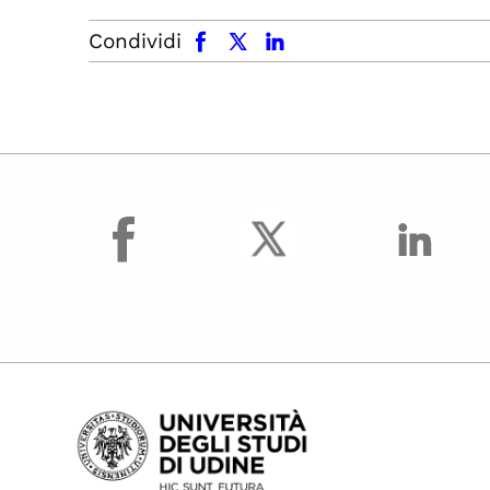
facebook
x.com
linkedin
Condividi
facebook