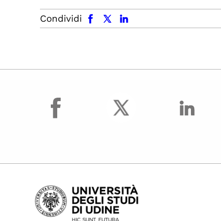
facebook
x.com
linkedin
Condividi
facebook