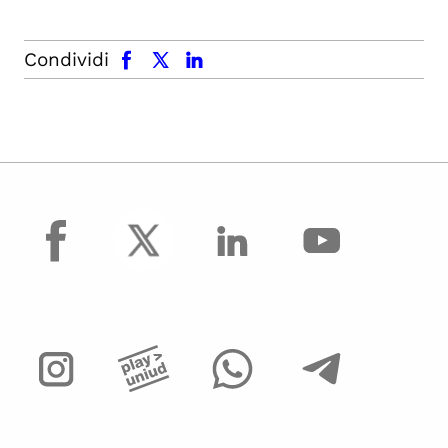
facebook
x.com
linkedin
Condividi
facebook