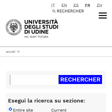
IT
EN
ES
FR
ZH
Passa al contenuto principale
RECHERCHER
accueil
Esegui la ricerca su sezione:
Entire site
Current