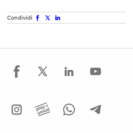
facebook
x.com
linkedin
Condividi
facebook