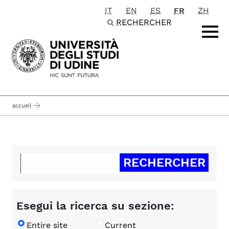
IT
EN
ES
FR
ZH
Passa al contenuto principale
RECHERCHER
accueil
Esegui la ricerca su sezione:
Entire site
Current