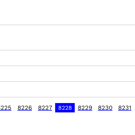
8225
8226
8227
8229
8230
8231
8228