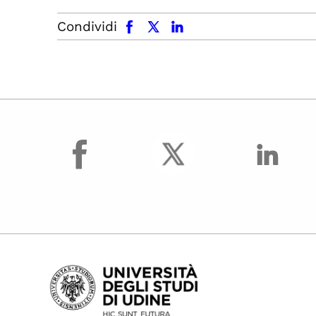
facebook
x.com
linkedin
Condividi
facebook