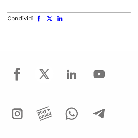
facebook
x.com
linkedin
Condividi
facebook