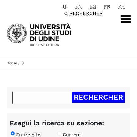
IT
EN
ES
FR
ZH
Passa al contenuto principale
RECHERCHER
accueil
Esegui la ricerca su sezione:
Entire site
Current