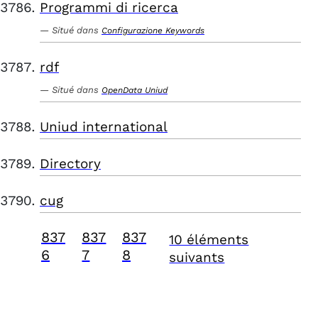
Programmi di ricerca
Situé dans
Configurazione Keywords
rdf
Situé dans
OpenData Uniud
Uniud international
Directory
cug
837
837
837
10 éléments
6
7
8
suivants