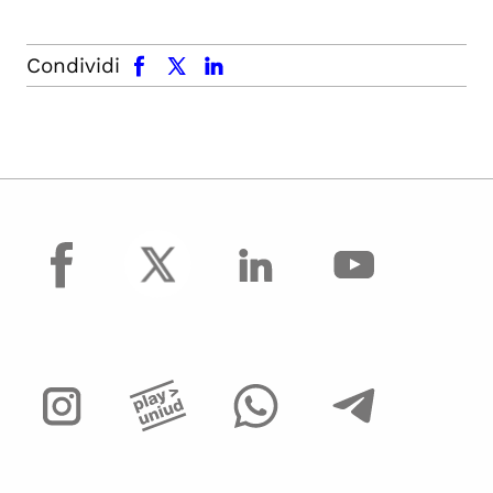
facebook
x.com
linkedin
Condividi
facebook