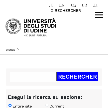
IT
EN
ES
FR
ZH
Passa al contenuto principale
RECHERCHER
accueil
Esegui la ricerca su sezione:
Entire site
Current