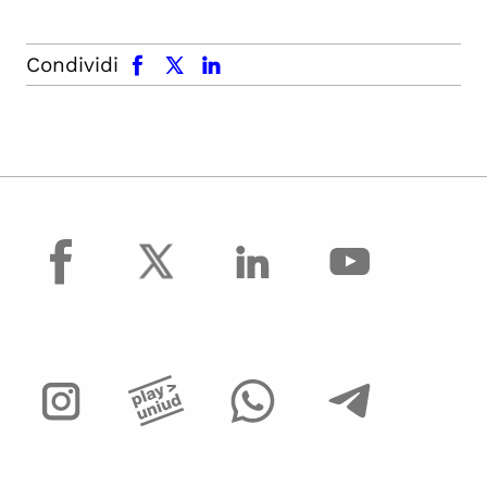
facebook
x.com
linkedin
Condividi
facebook