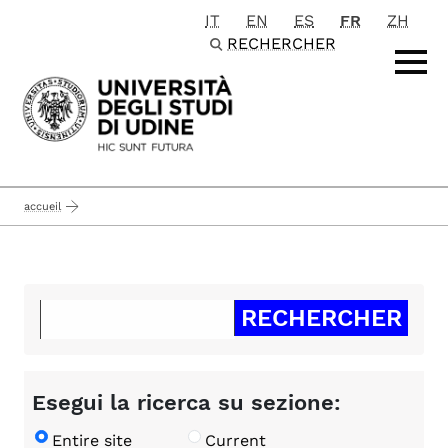
IT
EN
ES
FR
ZH
Passa al contenuto principale
RECHERCHER
accueil
Esegui la ricerca su sezione:
Entire site
Current