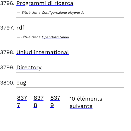
Programmi di ricerca
Situé dans
Configurazione Keywords
rdf
Situé dans
OpenData Uniud
Uniud international
Directory
cug
837
837
837
10 éléments
7
8
9
suivants