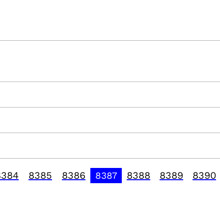
8384
8385
8386
8388
8389
8390
8387