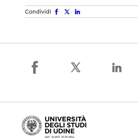
facebook
x.com
linkedin
Condividi
facebook