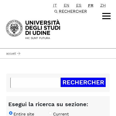
IT
EN
ES
FR
ZH
Passa al contenuto principale
RECHERCHER
accueil
Esegui la ricerca su sezione:
Entire site
Current