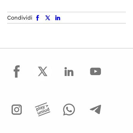
facebook
x.com
linkedin
Condividi
facebook