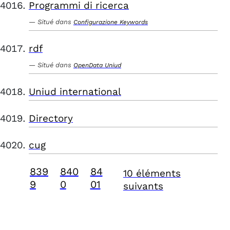
Programmi di ricerca
Situé dans
Configurazione Keywords
rdf
Situé dans
OpenData Uniud
Uniud international
Directory
cug
839
840
84
10 éléments
9
0
01
suivants