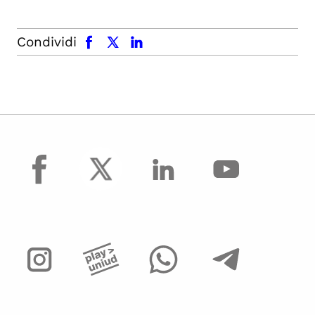
facebook
x.com
linkedin
Condividi
facebook