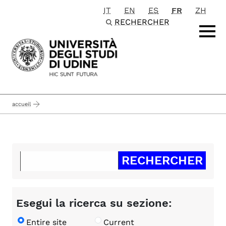
IT
EN
ES
FR
ZH
Passa al contenuto principale
RECHERCHER
accueil
Esegui la ricerca su sezione:
Entire site
Current