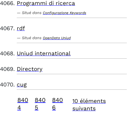
Programmi di ricerca
Situé dans
Configurazione Keywords
rdf
Situé dans
OpenData Uniud
Uniud international
Directory
cug
840
840
840
10 éléments
4
5
6
suivants