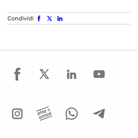
facebook
x.com
linkedin
Condividi
facebook