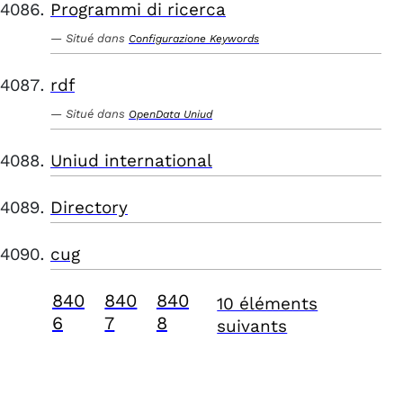
Programmi di ricerca
Situé dans
Configurazione Keywords
rdf
Situé dans
OpenData Uniud
Uniud international
Directory
cug
840
840
840
10 éléments
6
7
8
suivants