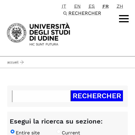
IT
EN
ES
FR
ZH
Passa al contenuto principale
RECHERCHER
accueil
Esegui la ricerca su sezione:
Entire site
Current