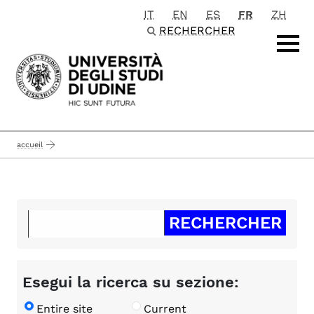
IT
EN
ES
FR
ZH
Passa al contenuto principale
RECHERCHER
accueil
Esegui la ricerca su sezione:
Entire site
Current