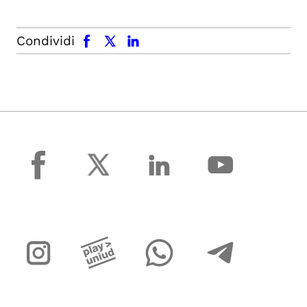
facebook
x.com
linkedin
Condividi
facebook