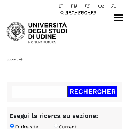
IT
EN
ES
FR
ZH
Passa al contenuto principale
RECHERCHER
accueil
Esegui la ricerca su sezione:
Entire site
Current