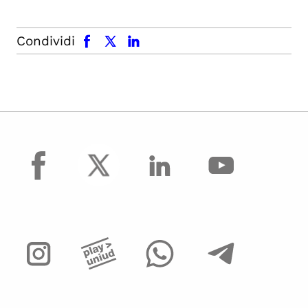
facebook
x.com
linkedin
Condividi
facebook