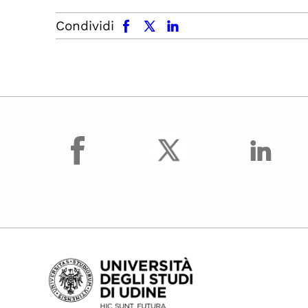
facebook
x.com
linkedin
Condividi
facebook