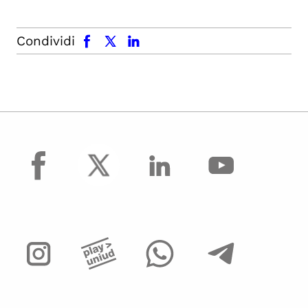
facebook
x.com
linkedin
Condividi
facebook