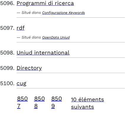
Programmi di ricerca
Situé dans
Configurazione Keywords
rdf
Situé dans
OpenData Uniud
Uniud international
Directory
cug
850
850
850
10 éléments
7
8
9
suivants