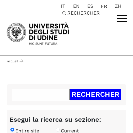
IT
EN
ES
FR
ZH
Passa al contenuto principale
RECHERCHER
accueil
Esegui la ricerca su sezione:
Entire site
Current