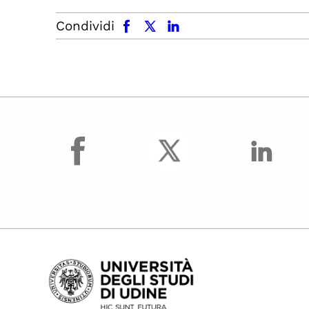
facebook
x.com
linkedin
Condividi
facebook