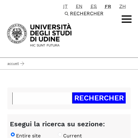
IT
EN
ES
FR
ZH
Passa al contenuto principale
RECHERCHER
accueil
Esegui la ricerca su sezione:
Entire site
Current