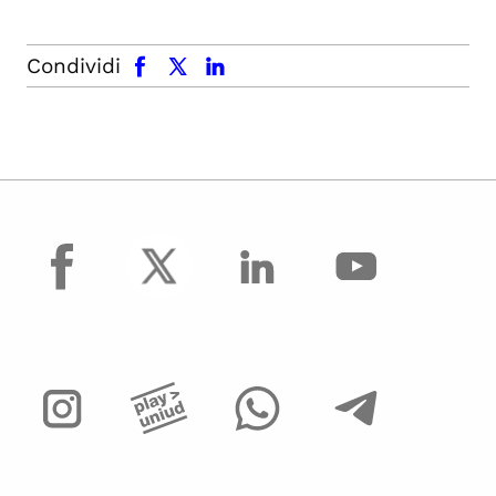
facebook
x.com
linkedin
Condividi
facebook