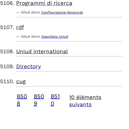
Programmi di ricerca
Situé dans
Configurazione Keywords
rdf
Situé dans
OpenData Uniud
Uniud international
Directory
cug
850
850
851
10 éléments
8
9
0
suivants